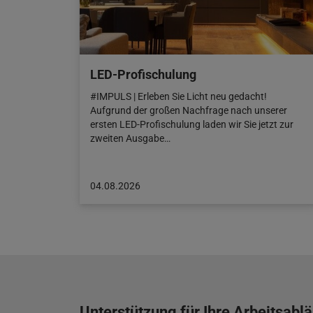
LED-Profischulung
#IMPULS | Erleben Sie Licht neu gedacht!
Aufgrund der großen Nachfrage nach unserer
ersten LED-Profischulung laden wir Sie jetzt zur
zweiten Ausgabe…
Beitrag
04.08.2026
veröffentlicht
am:
04.08.2026
Unterstützung für Ihre Arbeitsabl