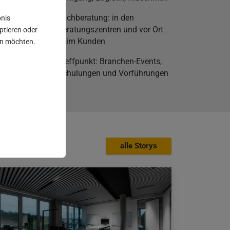
ferung:
Fachberatung: in den
bnis
on zwei
Beratungszentren und vor Ort
eptieren oder
beim Kunden
sen möchten.
he und
Treffpunkt: Branchen-Events,
ung
Schulungen und Vorführungen
alle Storys