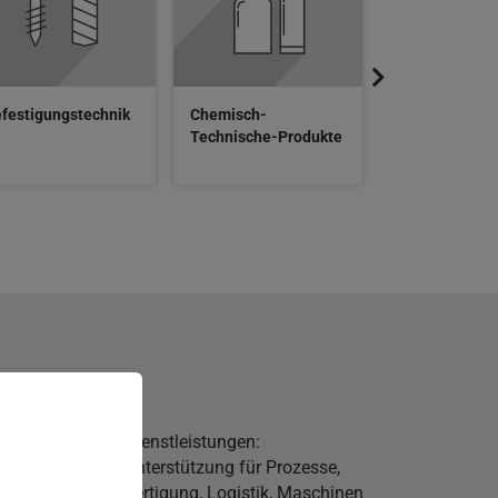
festigungstechnik
Chemisch-
Technische-Produkte
0.000
Dienstleistungen:
t
Unterstützung für Prozesse,
Fertigung, Logistik, Maschinen