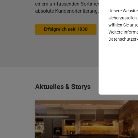
einem umfassenden Sortiment. Am Dienstleistu
absolute Kundenorientierung.
Unsere Website
sicherzustellen.
wählen Sie unte
Erfolgreich seit 1838
Weitere Informa
Datenschutzerk
Aktuelles & Storys