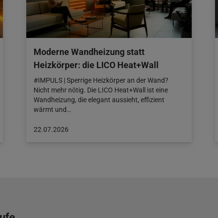
Moderne Wandheizung statt
Heizkörper: die LICO Heat+Wall
#IMPULS | Sperrige Heizkörper an der Wand?
Nicht mehr nötig. Die LICO Heat+Wall ist eine
Wandheizung, die elegant aussieht, effizient
wärmt und…
Beitrag
22.07.2026
veröffentlicht
am:
22.07.2026
äufe