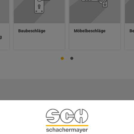
Baubeschläge
Möbelbeschläge
Be
g
en Partner
Ihre Vorteile
und Designbereich. Seit mehr
Produktvielfalt: über 10
lienunternehmen erfolgreich.
Artikel lagernd und sofor
rbe, Industrie und Handel mit
verfügbar