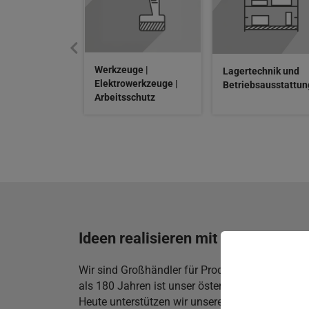
Werkzeuge |
Lagertechnik und
Elektrowerkzeuge |
Betriebsausstattun
Arbeitsschutz
Ideen realisieren mit einem stark
Wir sind Großhändler für Produkte im Technik- 
als 180 Jahren ist unser österreichisches Fami
Heute unterstützen wir unsere Kunden aus Gewe