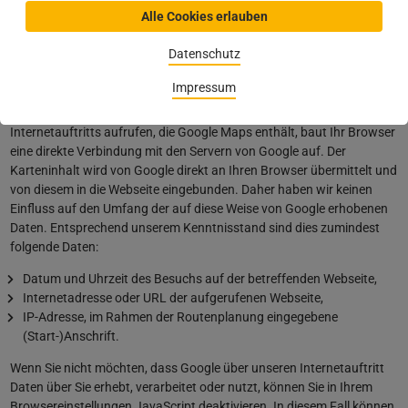
Alle Cookies erlauben
Maps ist ein Kartendienst von Google Inc., 1600 Amphitheatre
Parkway, Mountain View, California 94043, USA. Durch die Nutzung
Datenschutz
von Google Maps können Informationen über die Benutzung dieser
Website einschließlich Ihrer IP-Adresse und der im Rahmen der
Impressum
Routenplanerfunktion eingegebenen (Start-) Adresse an Google in
den USA übertragen werden. Wenn Sie eine Webseite unseres
Internetauftritts aufrufen, die Google Maps enthält, baut Ihr Browser
eine direkte Verbindung mit den Servern von Google auf. Der
Karteninhalt wird von Google direkt an Ihren Browser übermittelt und
von diesem in die Webseite eingebunden. Daher haben wir keinen
Einfluss auf den Umfang der auf diese Weise von Google erhobenen
Daten. Entsprechend unserem Kenntnisstand sind dies zumindest
folgende Daten:
Datum und Uhrzeit des Besuchs auf der betreffenden Webseite,
Internetadresse oder URL der aufgerufenen Webseite,
IP-Adresse, im Rahmen der Routenplanung eingegebene
(Start-)Anschrift.
Wenn Sie nicht möchten, dass Google über unseren Internetauftritt
Daten über Sie erhebt, verarbeitet oder nutzt, können Sie in Ihrem
Browsereinstellungen JavaScript deaktivieren. In diesem Fall können