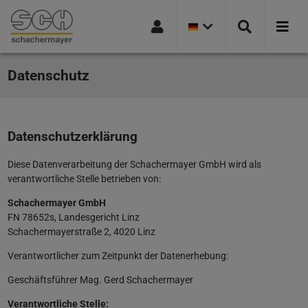
AKTUELLE
Springe zur Navigation
Springe zur Suchseite
Springe zum Hauptinhalt
Springe zum Footer
LÄNDER
VERSION:
DEUTSCHLAND
Datenschutz
Datenschutzerklärung
Diese Datenverarbeitung der Schachermayer GmbH wird als
verantwortliche Stelle betrieben von:
Schachermayer GmbH
FN 78652s, Landesgericht Linz
Schachermayerstraße 2, 4020 Linz
Verantwortlicher zum Zeitpunkt der Datenerhebung:
Geschäftsführer Mag. Gerd Schachermayer
Verantwortliche Stelle: