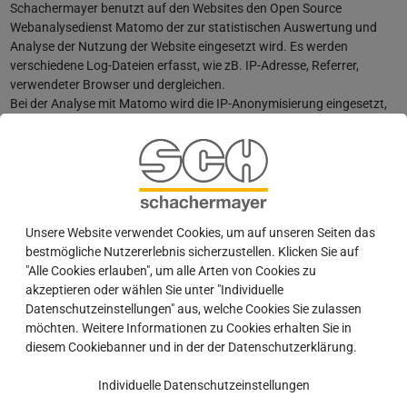
Schachermayer benutzt auf den Websites den Open Source
Webanalysedienst Matomo der zur statistischen Auswertung und
Analyse der Nutzung der Website eingesetzt wird. Es werden
verschiedene Log-Dateien erfasst, wie zB. IP-Adresse, Referrer,
verwendeter Browser und dergleichen.
Bei der Analyse mit Matomo wird die IP-Anonymisierung eingesetzt,
wobei die IP-Adresse vor der Analyse gekürzt wird, sodass sie nicht
mehr eindeutig zuordenbar ist. Matomo wird auf den Servern von
Maxcluster GmbH gehostet, sodass alle Analysedaten bei
Schachermayer verbleiben, eine Weitergabe der erfassten Daten an
Dritte erfolgt nicht.
Die Verarbeitung der Daten erfolgt auf Grundlage von Art. 6 Abs. 1 S.
Unsere Website verwendet Cookies, um auf unseren Seiten das
1 lit. a DSGVO. Schachermayer verfolgt damit das berechtigte
bestmögliche Nutzererlebnis sicherzustellen. Klicken Sie auf
Interesse an der Optimierung der Webseite für die Außendarstellung.
"Alle Cookies erlauben", um alle Arten von Cookies zu
akzeptieren oder wählen Sie unter "Individuelle
Mehr über den Datenschutz bei Matomo erfahren Sie unter:
Datenschutzeinstellungen" aus, welche Cookies Sie zulassen
https://matomo.org/privacy-policy/
möchten. Weitere Informationen zu Cookies erhalten Sie in
diesem Cookiebanner und in der der Datenschutzerklärung.
8. Google Maps
Individuelle Datenschutzeinstellungen
Diese Webseite nutzt Google Maps zur Darstellung interaktiver
Karten und zur Erstellung von Anfahrtsbeschreibungen. Google