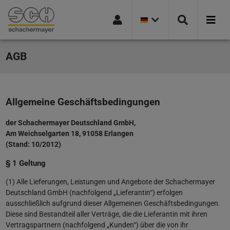
AKTUELLE
Springe zur Navigation
Springe zur Suchseite
Springe zum Hauptinhalt
Springe zum Footer
LÄNDER
VERSION:
DEUTSCHLAND
AGB
Allgemeine Geschäftsbedingungen
der Schachermayer Deutschland GmbH,
Am Weichselgarten 18, 91058 Erlangen
(Stand: 10/2012)
§ 1 Geltung
(1) Alle Lieferungen, Leistungen und Angebote der Schachermayer
Deutschland GmbH (nachfolgend „Lieferantin“) erfolgen
ausschließlich aufgrund dieser Allgemeinen Geschäftsbedingungen.
Diese sind Bestandteil aller Verträge, die die Lieferantin mit ihren
Vertragspartnern (nachfolgend „Kunden“) über die von ihr