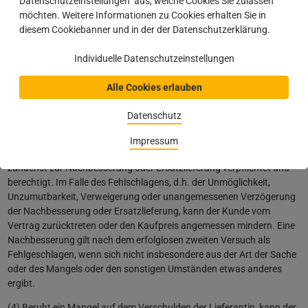
Datenschutzeinstellungen" aus, welche Cookies Sie zulassen
Zeitpunkt, in dem der Mangel für den Kunden bei normaler
möchten. Weitere Informationen zu Cookies erhalten Sie in
Verwendung des Liefergegenstandes ohne nähere Untersuchung
diesem Cookiebanner und in der der Datenschutzerklärung.
erkennbar war. Auf Verlangen der Lieferantin ist der beanstandete
Liefergegenstand frachtfrei an diese zurückzusenden. Bei
Individuelle Datenschutzeinstellungen
berechtigter Mängelrüge vergütet die Lieferantin die Kosten des
günstigsten Versandweges; dies gilt nicht, soweit die Kosten sich
Alle Cookies erlauben
erhöhen, weil der Liefergegenstand sich an einem anderen Ort als
dem Ort des bestimmungsgemäßen Gebrauchs befindet.
Datenschutz
(3) Bei Sachmängeln der gelieferten Gegenstände ist die Lieferantin
Impressum
nach ihrer innerhalb angemessener Frist zu treffenden Wahl
zunächst zur Nachbesserung oder Ersatzlieferung verpflichtet und
berechtigt. Im Falle des Fehlschlagens, d.h. der Unmöglichkeit,
Unzumutbarkeit, Verweigerung oder unangemessenen Verzögerung
der Nachbesserung oder Ersatzlieferung, kann der Kunde vom
Vertrag zurücktreten oder den Kaufpreis angemessen mindern. Eine
Nachbesserung gilt nach dem erfolglosen zweiten Versuch als
Fehlgeschlagen, wenn sich nicht insbesondere aus der Art der Sache
oder des Mangels oder den sonstigen Umständen etwas anderes
ergibt.
(4) Beruht ein Mangel auf dem Verschulden der Lieferantin, kann der