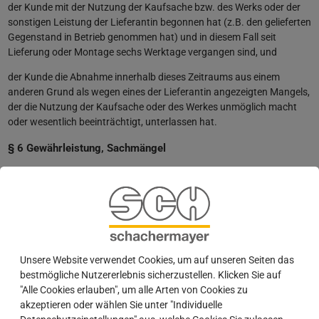
der Kunde mit der Nutzung der Kaufsache bzw. des Werks oder der
sonstigen Leistung der Lieferantin begonnen hat (z.B. den gelieferten
Gegenstand in Betrieb genommen hat) und in diesem Fall seit
Lieferung oder Montage sechs Werktage vergangen sind, und
der Kunde die Abnahme innerhalb dieses Zeitraums aus einem
anderen Grund als wegen eines der Lieferantin angezeigten Mangels,
der die Nutzung der Kaufsache oder des Werkes unmöglich macht
oder wesentlich beeinträchtigt, unterlassen hat.
§ 6 Gewährleistung, Sachmängel
(1) Die Gewährleistungsfrist beträgt zwei Jahre ab Lieferung oder,
soweit eine Abnahme erforderlich ist, ab der Abnahme.
(2) Die gelieferten Gegenstände sind unverzüglich nach Ablieferung
an den Kunden oder an den von ihm bestimmten Dritten sorgfältig zu
untersuchen. Sie gelten als genehmigt, wenn der Lieferantin nicht
eine schriftliche Mängelrüge hinsichtlich offensichtlicher Mängel oder
Unsere Website verwendet Cookies, um auf unseren Seiten das
anderer Mängel, die bei einer unverzüglichen, sorgfältigen
bestmögliche Nutzererlebnis sicherzustellen. Klicken Sie auf
Untersuchung erkennbar waren, binnen sieben Werktagen nach
"Alle Cookies erlauben", um alle Arten von Cookies zu
Ablieferung des Liefergegenstandes oder ansonsten binnen sieben
akzeptieren oder wählen Sie unter "Individuelle
Werktagen nach der Entdeckung des Mangels oder jedem früheren