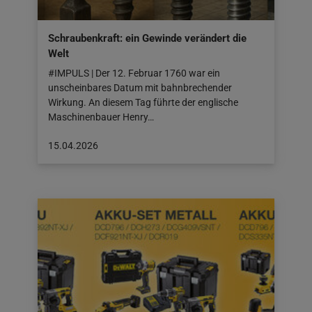
Schraubenkraft: ein Gewinde verändert die
Welt
#IMPULS | Der 12. Februar 1760 war ein
unscheinbares Datum mit bahnbrechender
Wirkung. An diesem Tag führte der englische
Maschinenbauer Henry…
Beitrag
15.04.2026
veröffentlicht
am:
15.04.2026