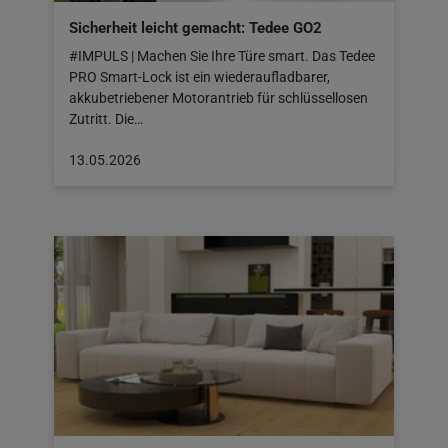
Sicherheit leicht gemacht: Tedee GO2
#IMPULS | Machen Sie Ihre Türe smart. Das Tedee
PRO Smart-Lock ist ein wiederaufladbarer,
akkubetriebener Motorantrieb für schlüssellosen
Zutritt. Die…
Beitrag
13.05.2026
veröffentlicht
am:
13.05.2026