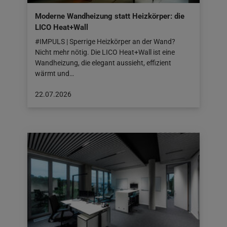
Moderne Wandheizung statt Heizkörper: die
LICO Heat+Wall
#IMPULS | Sperrige Heizkörper an der Wand?
Nicht mehr nötig. Die LICO Heat+Wall ist eine
Wandheizung, die elegant aussieht, effizient
wärmt und…
Beitrag
22.07.2026
veröffentlicht
am:
22.07.2026