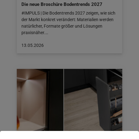
Die neue Broschüre Bodentrends 2027
#IMPULS | Die Bodentrends 2027 zeigen, wie sich
der Markt konkret verändert: Materialien werden
natürlicher, Formate größer und Lösungen
praxisnäher.…
Beitrag
13.05.2026
veröffentlicht
am:
13.05.2026
Vauth-Sagel und L&S: für Jahre gebaut