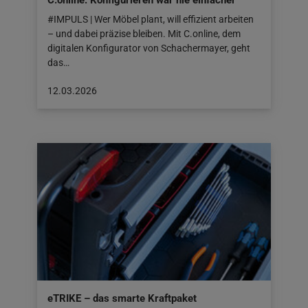
C.online: Konfigurieren war nie einfacher
#IMPULS | Wer Möbel plant, will effizient arbeiten
– und dabei präzise bleiben. Mit C.online, dem
digitalen Konfigurator von Schachermayer, geht
das…
Beitrag
12.03.2026
veröffentlicht
am:
12.03.2026
eTRIKE – das smarte Kraftpaket