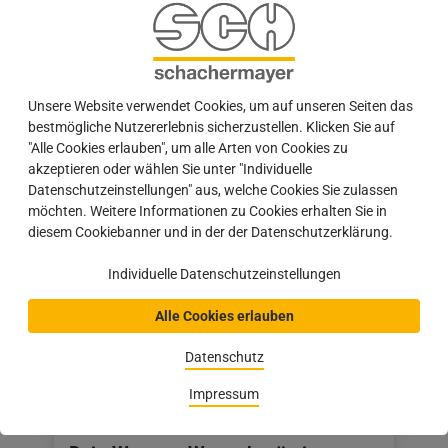
#IMPULS | Wer Möbel plant, baut für Jahre.
Genau dafür gibt es jetzt zwei exklusive Lösungen
bei Schachermayer. Moove von L&S bringt Licht…
Unsere Website verwendet Cookies, um auf unseren Seiten das
Beitrag
13.05.2026
bestmögliche Nutzererlebnis sicherzustellen. Klicken Sie auf
veröffentlicht
"Alle Cookies erlauben", um alle Arten von Cookies zu
am:
akzeptieren oder wählen Sie unter "Individuelle
13.05.2026
Datenschutzeinstellungen" aus, welche Cookies Sie zulassen
möchten. Weitere Informationen zu Cookies erhalten Sie in
diesem Cookiebanner und in der der Datenschutzerklärung.
Individuelle Datenschutzeinstellungen
Alle Cookies erlauben
Datenschutz
Impressum
Hawa`s Handwerker WM-Aktion