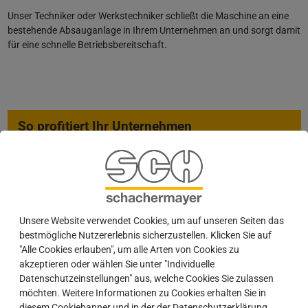
Unser Techniker oder Werkstechniker schließt die Maschine an eine
bestehende Absauganlage in Ihrem Unternehmen an und sorgt damit
für eine schnelle Betriebsbereitschaft.
So profitiert Ihr Unternehmen
kein weiterer Lieferant für den Anschluss notwendig
kompetenter Techniker sorgt für eine fachgerechte Montage
weniger organisatorischer Aufwand
schnellere Inbetriebnahme der Maschine
Unsere Website verwendet Cookies, um auf unseren Seiten das
bestmögliche Nutzererlebnis sicherzustellen. Klicken Sie auf
"Alle Cookies erlauben", um alle Arten von Cookies zu
Kontakt
akzeptieren oder wählen Sie unter "Individuelle
Datenschutzeinstellungen" aus, welche Cookies Sie zulassen
E
info@schachermayer.de
möchten. Weitere Informationen zu Cookies erhalten Sie in
diesem Cookiebanner und in der der Datenschutzerklärung.