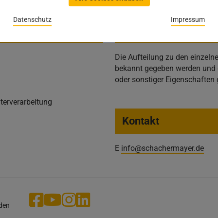
Datenschutz
Impressum
Voraussetzungen
Die Aufteilung zu den einze
bekannt gegeben werden und d
oder sonstiger Eigenschaften 
terverarbeitung
Kontakt
E
info@schachermayer.de
aden