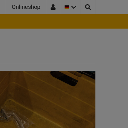
AKTUELLE
e
Onlineshop
LÄNDER
VERSION:
DEUTSCHLAND
Aktuelles
Dienstleistungen
Standorte
seit 1838
Kontakt