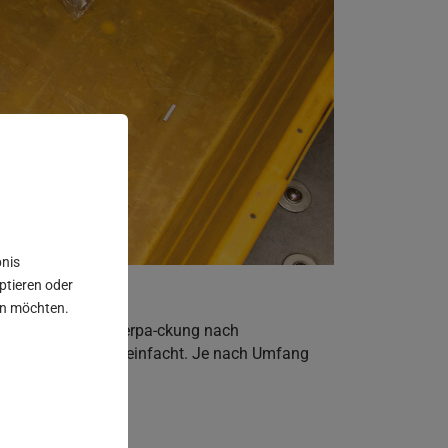
bnis
eptieren oder
sen möchten.
ie Aufteilung und Verpa-ckung nach
rem Unternehmen vereinfacht. Je nach Umfang