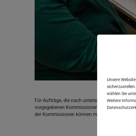
Unsere Website
sicherzustellen.
wählen Sie unte
Für Aufträge, die nach unterschiedlichen Kommi
Weitere Informa
vorgegebenen Kommissionen. Ein praktisches Se
Datenschutzerk
der Kommissionen können mehrere Packstücke 