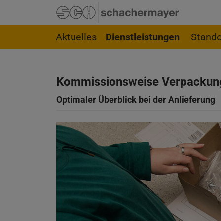
Springe zur Navigation
Springe zur Suchseite
Springe zum Hauptinhalt
Springe zum Footer
Aktuelles
Dienstleistungen
Stando
Kommissionsweise Verpackun
Optimaler Überblick bei der Anlieferung