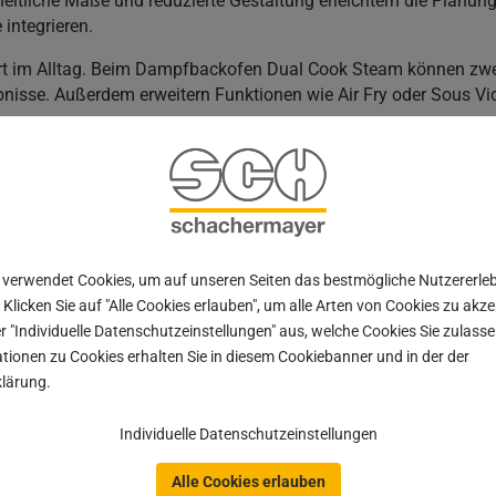
heitliche Maße und reduzierte Gestaltung erleichtern die Planung
integrieren.
rt im Alltag. Beim Dampfbackofen Dual Cook Steam können zwei G
nisse. Außerdem erweitern Funktionen wie Air Fry oder Sous Vi
r Ansatz. Der Geschirrspüler fügt sich dank Sliding Door sauber
eitig sorgt das Infolicht für klare Rückmeldung im Betrieb.
 wo viele Projekte entschieden werden. Im mittleren Preissegme
 verwendet Cookies, um auf unseren Seiten das bestmögliche Nutzererle
usste Projekte hochwertig realisieren.
 Klicken Sie auf "Alle Cookies erlauben", um alle Arten von Cookies zu akz
r "Individuelle Datenschutzeinstellungen" aus, welche Cookies Sie zulas
auf einem klaren Niveau. Besonders die Mattglas-Oberfläche sorg
tionen zu Cookies erhalten Sie in diesem Cookiebanner und in der der
ve mit hoher Widerstandsfähigkeit.
lärung.
ile. Brückenfunktionen ermöglichen flexibles Kochen mit großen
lassen sich Prozesse einfach unterbrechen.
Individuelle Datenschutzeinstellungen
Erst anbraten, dann verschieben und fertig garen – ohne Umstel
Alle Cookies erlauben