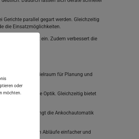
 deutlich. Dadurch lassen sich Geräte schneller
erichte parallel gegart werden. Gleichzeitig
de die Einsatzmöglichkeiten.
 in die Küchenfront ein. Zudem verbessert die
nt entsteht mehr Spielraum für Planung und
bnis
eptieren oder
sen möchten.
t für eine ruhige Optik. Gleichzeitig bietet
 Gefäßen. Zudem bringt die Ankochautomatik
len. Dadurch werden Abläufe einfacher und