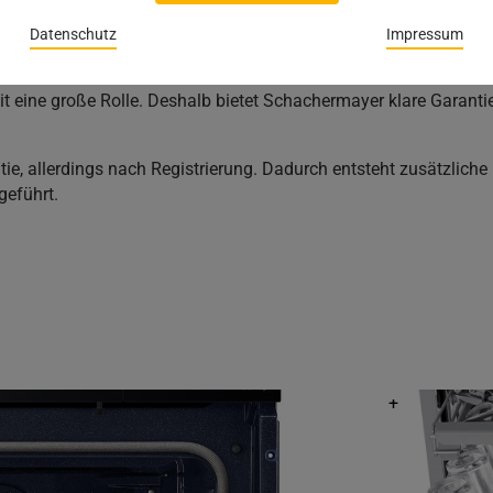
Datenschutz
Impressum
it eine große Rolle. Deshalb bietet Schachermayer klare Garant
ie, allerdings nach Registrierung. Dadurch entsteht zusätzliche 
eführt.