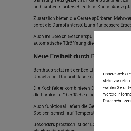
Samsung setzt gezielt auf klare Strukturen. Ein
und sauber in unterschiedliche Küchenkonzepte 
Zusätzlich bieten die Geräte spürbaren Mehrwe
sorgt die Dampfunterstützung für bessere Ergeb
Auch im Bereich Geschirrspülen zeigt sich diese
automatische Türöffnung die Trocknung. Gleichz
Neue Freiheit durch Benthaus
Benthaus setzt mit der Eco Line genau dort an,
Unsere Website
Umsetzung. Dadurch lassen sich auch kostenbew
sicherzustellen.
wählen Sie unte
Die Kochfelder kombinieren Design und Funktion 
Weitere Informa
die Luminoire-Oberfläche eine robuste Alternati
Datenschutzerk
Auch funktional liefern die Geräte klare Vorte
Speisen schnell auf Temperatur. Mit Stop & Go 
Besonders praktisch ist der EasyShift-Modus. 