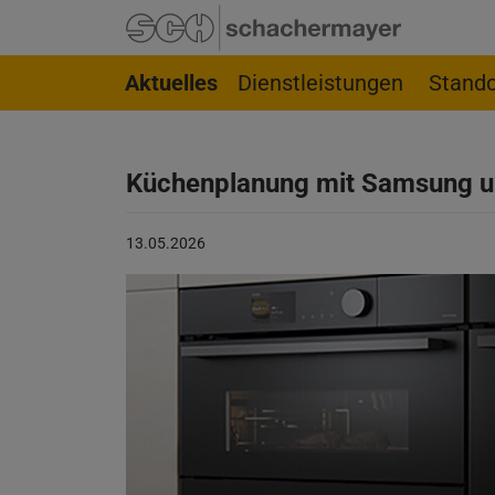
Springe zur Navigation
Springe zur Suchseite
Springe zum Hauptinhalt
Springe zum Footer
Aktuelles
Dienstleistungen
Stando
Küchenplanung mit Samsung u
Beitrag
13.05.2026
veröffentlicht
am:
13.05.2026