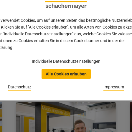
 verwendet Cookies, um auf unseren Seiten das bestmögliche Nutzererle
 Klicken Sie auf "Alle Cookies erlauben", um alle Arten von Cookies zu akz
424 Euro Spende für Handwerker mit
r "Individuelle Datenschutzeinstellungen" aus, welche Cookies Sie zulas
Handicap
tionen zu Cookies erhalten Sie in diesem Cookiebanner und in der der
lärung.
Schreiner-Innung Mittelfranken-Mitte und
Schachermayer Erlangen überreichen Scheck an
Individuelle Datenschutzeinstellungen
Förderverein des BBW Mittelfranken
Alle Cookies erlauben
Beitrag
13.11.2024
veröffentlicht
Datenschutz
Impressum
am:
13.11.2024