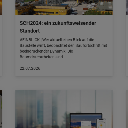
SCH2024: ein zukunftsweisender
Standort
#EINBLICK | Wer aktuell einen Blick auf die
Baustelle wirft, beobachtet den Baufortschritt mit
beeindruckender Dynamik. Die
Baumeisterarbeiten sind…
Beitrag
22.07.2026
veröffentlicht
am:
22.07.2026