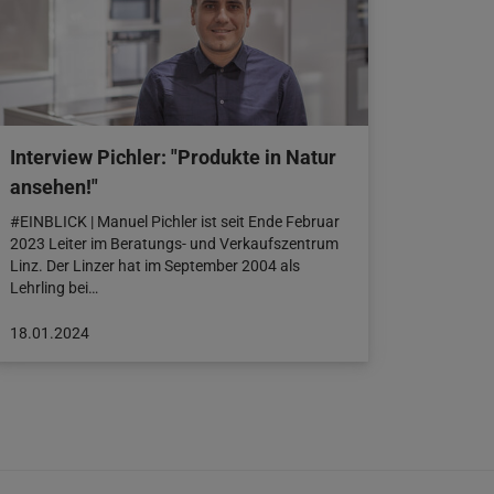
Interview Pichler: "Produkte in Natur
ansehen!"
#EINBLICK | Manuel Pichler ist seit Ende Februar
2023 Leiter im Beratungs- und Verkaufszentrum
Linz. Der Linzer hat im September 2004 als
Lehrling bei…
Beitrag
18.01.2024
veröffentlicht
am:
18.01.2024