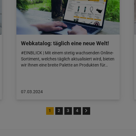
Webkatalog: täglich eine neue Welt!
#EINBLICK | Mit einem stetig wachsenden Online-
Sortiment, welches täglich aktualisiert wird, bieten
wir Ihnen eine breite Palette an Produkten für…
Beitrag
07.03.2024
veröffentlicht
am:
07.03.2024
1
2
3
4