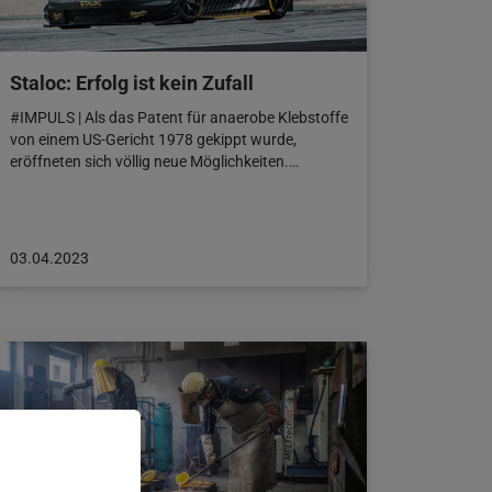
Staloc: Erfolg ist kein Zufall
#IMPULS | Als das Patent für anaerobe Klebstoffe
von einem US-Gericht 1978 gekippt wurde,
eröffneten sich völlig neue Möglichkeiten.…
Beitrag
03.04.2023
veröffentlicht
am:
03.04.2023