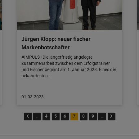
Jürgen Klopp: neuer fischer
Markenbotschafter
#IMPULS | Die längerfristig angelegte
Zusammenarbeit zwischen dem Erfolgstrainer
und Fischer beginnt am 1. Januar 2023. Eines der
bekanntesten…
Beitrag
01.03.2023
veröffentlicht
am:
01.03.2023
4
5
6
7
8
9
…
…