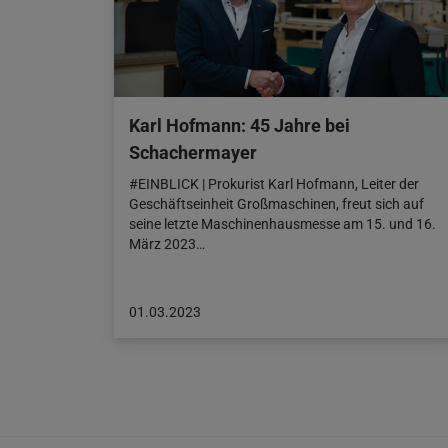
Karl Hofmann: 45 Jahre bei
Schachermayer
#EINBLICK | Prokurist Karl Hofmann, Leiter der
Geschäftseinheit Großmaschinen, freut sich auf
seine letzte Maschinenhausmesse am 15. und 16.
März 2023…
Beitrag
01.03.2023
veröffentlicht
am:
01.03.2023