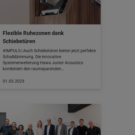
Flexible Ruhezonen dank
Schiebetüren
#IMPULS | Auch Schiebetüren bieten jetzt perfekte
Schalldämmung. Die innovative
Systemerweiterung Hawa Junior Acoustics
kombiniert den raumsparenden…
Beitrag
01.03.2023
veröffentlicht
am:
01.03.2023