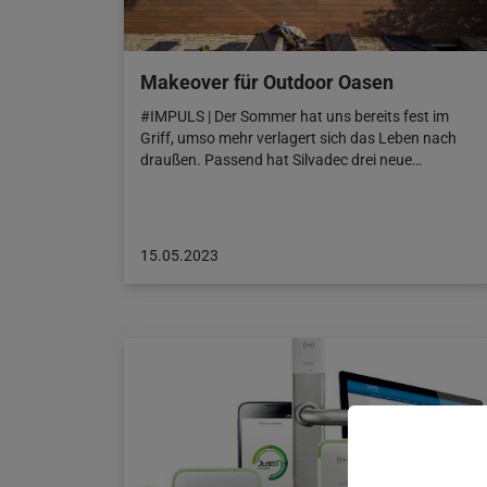
Makeover für Outdoor Oasen
#IMPULS | Der Sommer hat uns bereits fest im
Griff, umso mehr verlagert sich das Leben nach
draußen. Passend hat Silvadec drei neue…
Beitrag
15.05.2023
veröffentlicht
am:
15.05.2023