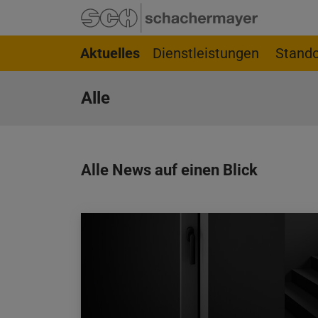
Springe zur Navigation
Springe zur Suchseite
Springe zum Hauptinhalt
Springe zum Footer
Aktuelles
Dienstleistungen
Stando
Alle
Alle News auf einen Blick