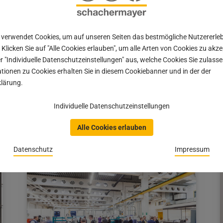
 verwendet Cookies, um auf unseren Seiten das bestmögliche Nutzererle
Tischlerei Böhm: Das neue Parlament
 Klicken Sie auf "Alle Cookies erlauben", um alle Arten von Cookies zu akz
r "Individuelle Datenschutzeinstellungen" aus, welche Cookies Sie zulas
#PRAXIS | Die Renovierung der altehrwürdigen
tionen zu Cookies erhalten Sie in diesem Cookiebanner und in der der
Hallen des österreichischen Parlaments hat einige
Jahre in Anspruch genommen. Mit viel Liebe zum
lärung.
Detail…
Individuelle Datenschutzeinstellungen
Beitrag
27.03.2023
Alle Cookies erlauben
veröffentlicht
am:
Datenschutz
Impressum
27.03.2023