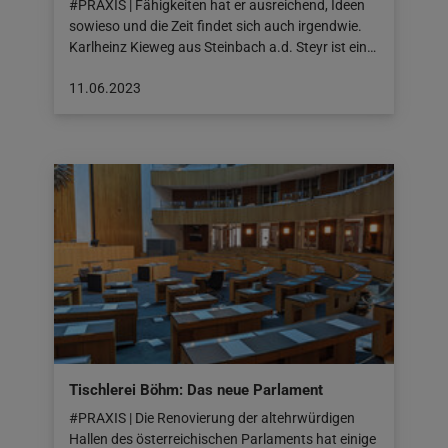
#PRAXIS | Fähigkeiten hat er ausreichend, Ideen
sowieso und die Zeit findet sich auch irgendwie.
Karlheinz Kieweg aus Steinbach a.d. Steyr ist ein…
Beitrag
11.06.2023
veröffentlicht
am:
11.06.2023
Tischlerei Böhm: Das neue Parlament
#PRAXIS | Die Renovierung der altehrwürdigen
Hallen des österreichischen Parlaments hat einige