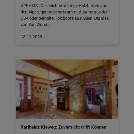
#PRAXIS | Geschichtsträchtige Holzbalken aus
den Alpen, gigantische Mammutbäume aus den
USA oder bemalte Holzboote aus Asien: Die Idee
von Sun Wood…
Beitrag
13.11.2023
veröffentlicht
am:
13.11.2023
Karlheinz Kieweg: Zuversicht trifft Können