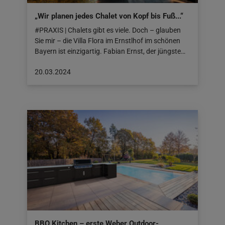
„Wir planen jedes Chalet von Kopf bis Fuß...“
#PRAXIS | Chalets gibt es viele. Doch – glauben
Sie mir – die Villa Flora im Ernstlhof im schönen
Bayern ist einzigartig. Fabian Ernst, der jüngste…
Beitrag
20.03.2024
veröffentlicht
am:
20.03.2024
BBQ Kitchen – erste Weber Outdoor-