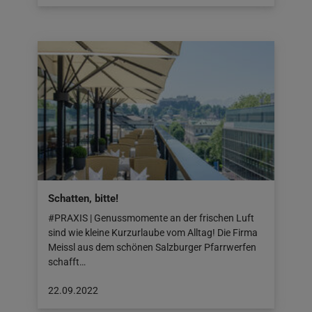
veröffentlicht
am:
23.09.2022
Schatten, bitte!
#PRAXIS | Genussmomente an der frischen Luft
sind wie kleine Kurzurlaube vom Alltag! Die Firma
Meissl aus dem schönen Salzburger Pfarrwerfen
schafft…
Beitrag
22.09.2022
veröffentlicht