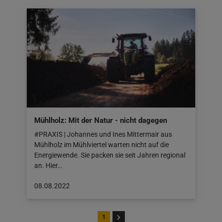
16.08.2022
Mühlholz: Mit der Natur - nicht dagegen
#PRAXIS | Johannes und Ines Mittermair aus
Mühlholz im Mühlviertel warten nicht auf die
Energiewende. Sie packen sie seit Jahren regional
an. Hier…
Beitrag
08.08.2022
veröffentlicht
am:
08.08.2022
1