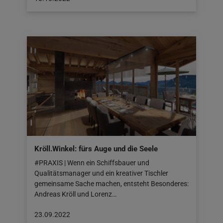
veröffentlicht
am:
18.10.2022
Kröll.Winkel: fürs Auge und die Seele
#PRAXIS | Wenn ein Schiffsbauer und
Qualitätsmanager und ein kreativer Tischler
gemeinsame Sache machen, entsteht Besonderes:
Andreas Kröll und Lorenz…
Beitrag
23.09.2022