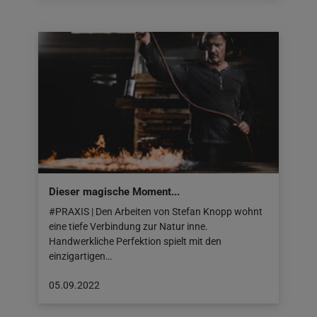
am:
22.09.2022
Dieser magische Moment...
#PRAXIS | Den Arbeiten von Stefan Knopp wohnt
eine tiefe Verbindung zur Natur inne.
Handwerkliche Perfektion spielt mit den
einzigartigen…
Beitrag
05.09.2022
veröffentlicht
am: