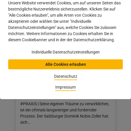
Unsere Website verwendet Cookies, um auf unseren Seiten das
Beitrag
19.11.2022
bestmögliche Nutzererlebnis sicherzustellen. Klicken Sie auf
veröffentlicht
"Alle Cookies erlauben", um alle Arten von Cookies zu
am:
akzeptieren oder wählen Sie unter "Individuelle
19.11.2022
Datenschutzeinstellungen" aus, welche Cookies Sie zulassen
möchten. Weitere Informationen zu Cookies erhalten Sie in
diesem Cookiebanner und in der der Datenschutzerklärung.
Individuelle Datenschutzeinstellungen
Alle Cookies erlauben
Datenschutz
Impressum
Rustikal & elegant
#PRAXIS | Seine eigenen Träume zu verwirklichen,
ist ein oftmals langwieriger und fordernder
Prozess. Der Salzburger Dominik Nobis-Zoller hat
sich…