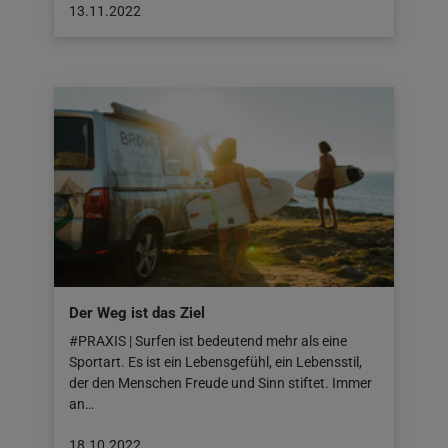
Beitrag
13.11.2022
veröffentlicht
am:
13.11.2022
Der Weg ist das Ziel
#PRAXIS | Surfen ist bedeutend mehr als eine
Sportart. Es ist ein Lebensgefühl, ein Lebensstil,
der den Menschen Freude und Sinn stiftet. Immer
an…
Beitrag
18.10.2022