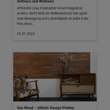
Selfness und Wellness
#PRAXIS | Das Freistädter Hotel Freigold ist
anders. Nicht bloß ein Wellnesshotel, hier spürt
man Bewegung und Lebendigkeit an jeder Ecke.
Klar, dass…
Beitrag
23.01.2024
veröffentlicht
am:
23.01.2024
Sun Wood – Altholz Design Platten