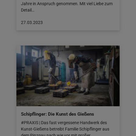
Jahre in Anspruch genommen. Mit viel Liebe zum
Detail…
Beitrag
27.03.2023
veröffentlicht
am:
27.03.2023
Schipflinger: Die Kunst des Gießens
#PRAXIS | Das fast vergessene Handwerk des
Kunst-Gießens betreibt Familie Schipflinger aus
dem Pinzgau nach wie vor mit großer